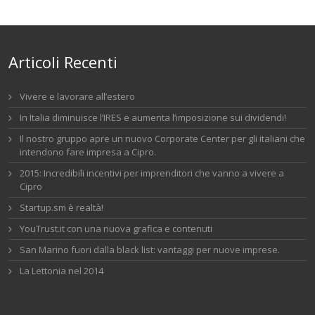
Articoli Recenti
Vivere e lavorare all’estero
In Italia diminuisce l’IRES e aumenta l’imposizione sui dividendi!
Il nostro gruppo apre un nuovo Corporate Center per gli italiani che
intendono fare impresa a Cipro.
2015: Incredibili incentivi per imprenditori che vanno a vivere a
Cipro
Startup.sm è realtà!
YouTrust.it con una nuova grafica e contenuti
San Marino fuori dalla black list: vantaggi per nuove imprese.
La Lettonia nel 2014