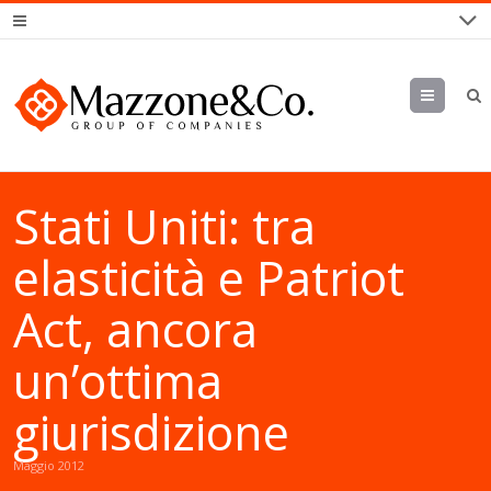
Menu
Stati Uniti: tra
elasticità e Patriot
Act, ancora
un’ottima
giurisdizione
Maggio 2012