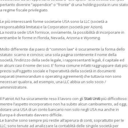
pertanto divenire “appendice” o “fronte” di una holding posta in uno stato
a regime fiscale privilegiato.
Le più interessanti forme societarie USA sono la LLC (società a
responsabilità limitata) e la Corporation (società per Azioni).
La nostra sede USA fornisce, ovviamente, la possibilità di incorporare in
entrambe le forme in Florida, Nevada, Arizona e Wyoming.
Molto differente dai paesi di “common law” è sicuramente la forma dello
statuto: scarno e conciso; una sola pagina contenente il nome della
società, l’indirizzo della sede legale, i rappresentanti legali, il capitale ed
in alcuni casi il nome dei soci. E’ forma comune infatti raggruppare dati più
precisi sull’oggetto sociale e l’operatività della società in documenti
separati (memorandum o operating agreement) che tuttavia non sono
necessari qualora, ad esempio, una LLC abbia un solo socio /
amministratore.
Il Patriot Act ha sicuramente reso il lavoro con gli
Stati Uniti
più difficoltoso:
mentre l’aspetto incorporativo non ha subito alcun cambiamento, ad oggi,
dotare una USA di un conto bancario non solo negli USA ma anche in
Europa è diventato davvero difficile.
Le banche sono sempre più restìe all’aperura di conti, soprattutto per le
LLC; sono tenute ad analizzare la contablità delle singole società per