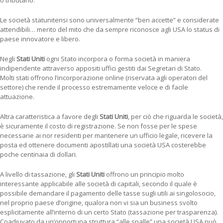
Le società statunitensi sono universalmente “ben accette” e considerate
attendibili… merito del mito che da sempre riconosce agli USA lo status di
paese innovatore e libero.
Negli
Stati Uniti
ogni Stato incorpora o forma società in maniera
indipendente attraverso appositi uffici gestiti dai Segretari di Stato.
Molti stati offrono l’incorporazione online (riservata agli operatori del
settore) che rende il processo estremamente veloce e di facile
attuazione.
Altra caratteristica a favore degli
Stati Uniti
, per ciò che riguarda le società,
è sicuramente il costo di registrazione. Se non fosse per le spese
necessarie ai nor residenti per mantenere un ufficio legale, ricevere la
posta ed ottenere documenti apostillati una società USA costerebbe
poche centinaia di dollari.
A livello di tassazione, gli
Stati Uniti
offrono un principio molto
interessante applicabile alle società di capitali, secondo il quale è
possibile demandare il pagamento delle tasse sugli utili ai singolosocio,
nel proprio paese d’origine, qualora non vi sia un business svolto
esplicitamente all’interno di un certo Stato (tassazione per trasparenza).
Coadiuvato da un’opportuna struttura “alle spalle” una società USA può