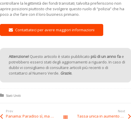
controllare la legittimità dei fondi transitati; talvolta preferiscono non
aprire posizioni piuttosto che svolgere questo ruolo di “polizia” che ha
poco a che fare con il loro business primario.
Contattateci per avere maggiori informazioni
Attenzione!
Questo articolo è stato pubblicato
più di un anno fa
e
potrebbero esserci stati degli aggiornamenti a riguardo. In caso di
dubbi vi consigliamo di consultare articoli più recenti o di
contattarci al Numero Verde.
Grazie.
Posted in:
Stati Uniti
Prev
Next
Panama: Paradiso sì, ma pulito
Tassa unica in aumento a Panama
Tutti gli articoli