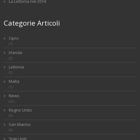
La Lettonia nel 2014
Categorie Articoli
Cipro
(7)
Irlanda
(2)
Lettonia
(3)
Malta
(1)
News
(22)
Regno Unito
(5)
San Marino
(4)
Stati Uniti