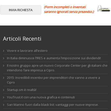
(Form incompleti o inventati
saranno ignorati senza preavviso.)
Articoli Recenti
Vivere e lavorare all’estero
In Italia diminuisce l’IRES e aumenta l’imposizione sui dividendi!
Il nostro gruppo apre un nuovo Corporate Center per gli italiani che
intendono fare impresa a Cipro.
2015: Incredibili incentivi per imprenditori che vanno a vivere a
Cipro
Startup.sm è realtà!
YouTrust.it con una nuova grafica e contenuti
San Marino fuori dalla black list: vantaggi per nuove imprese.